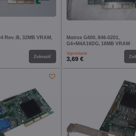
04 Rev.:B, 32MB VRAM,
Matrox G400, 846-0201,
G4+M4A16DG, 16MB VRAM
Vypredané
Zobraziť
Zob
3,69 €