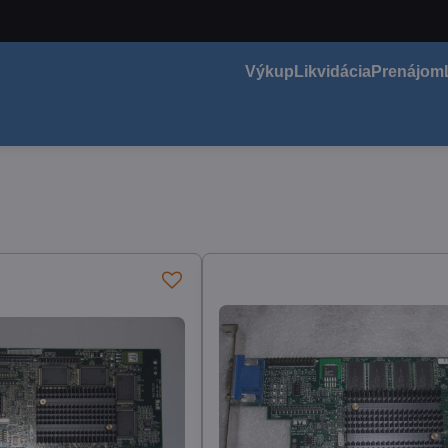
Výkup
Likvidácia
Prenájom