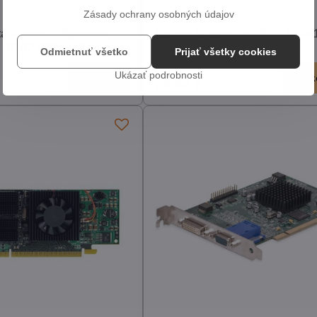
Zásady ochrany osobných údajov
ta Matrox Millennium
Matrox Millennium P650 PCIe
 DDR2 PCIe x16
DDR (Dual DVI, Silent)
Odmietnuť všetko
Prijať všetky cookies
2
Ukázať podrobnosti
Zobraziť
Do k
24,60 €