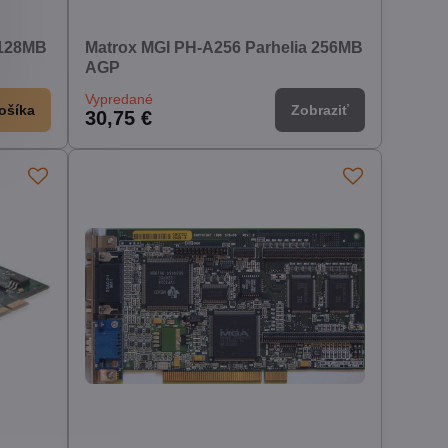
 128MB
Matrox MGI PH-A256 Parhelia 256MB
AGP
Vypredané
ošíka
Zobraziť
30,75 €