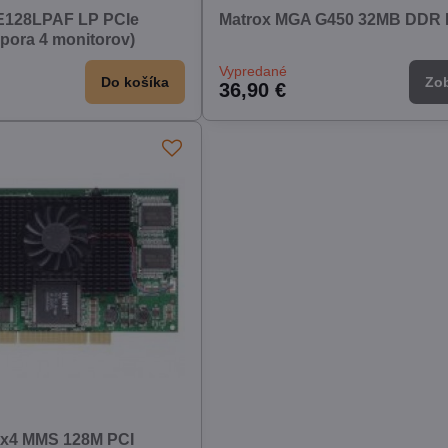
-E128LPAF LP PCIe
Matrox MGA G450 32MB DDR 
pora 4 monitorov)
Vypredané
Do košíka
Zob
36,90 €
0x4 MMS 128M PCI