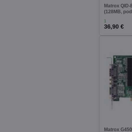
Matrox QID
(128MB, pod
1
36,90 €
Matrox G45