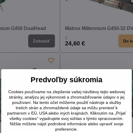
enium G450 DualHead
Matrox Millennium G450-32 DV
1
Zobraziť
Do k
24,60 €
Predvoľby súkromia
Cookies používame na zlepšenie vašej návštevy tejto webovej
stránky, analýzu jej výkonnosti a zhromažďovanie údajov o jej
používaní. Na tento účel môžeme použiť nástroje a služby
tretích strán a zhromaždené údaje sa môžu preniesť k
partnerom v EÚ, USA alebo iných krajinách. Kliknutím na „Prijať
všetky cookies“ vyjadrujete svoj súhlas s týmto spracovaním.
Nižšie môžete nájsť podrobné informácie alebo upraviť svoje
preferencie.